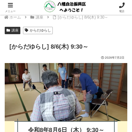
～ 支えあい つながり 次の世代へつなぐ 八幡地域に ～
メニュー
電話
ホーム
講座
[からだゆらし] 8/6(木) 9:30～
講座
からだゆらし
[からだゆらし] 8/6(木) 9:30～
2026年7月2日
令和8年8月6日（木
） 9:30～