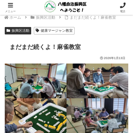
～ 支えあい つながり 次の世代へつなぐ 八幡地域に ～
メニュー
電話
ホーム
振興区活動
まだまだ続くよ！麻雀教室
振興区活動
健康マージャン教室
まだまだ続くよ！麻雀教室
2026年1月13日