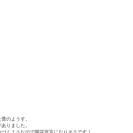
た蕾のようす。
がありました。
つづくようなので開花宣言になりそうです！