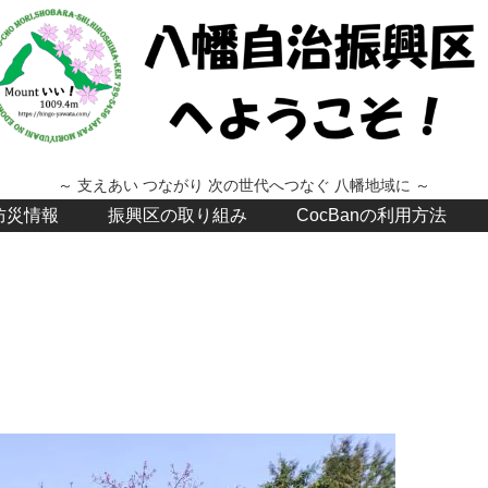
～ 支えあい つながり 次の世代へつなぐ 八幡地域に ～
防災情報
振興区の取り組み
CocBanの利用方法