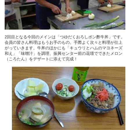
2回目となる今回のメインは「つゆだくおろしポン酢牛丼」です。
会員の皆さん料理はもうお手のもの。手際よく次々と料理が仕上
がっていきます。牛丼のほかにも「キュウリとハムのマヨネーズ
和え」「味噌汁」を調理、振興センター前の花壇でできたメロン
（ころたん）をデザートに添えて完成！