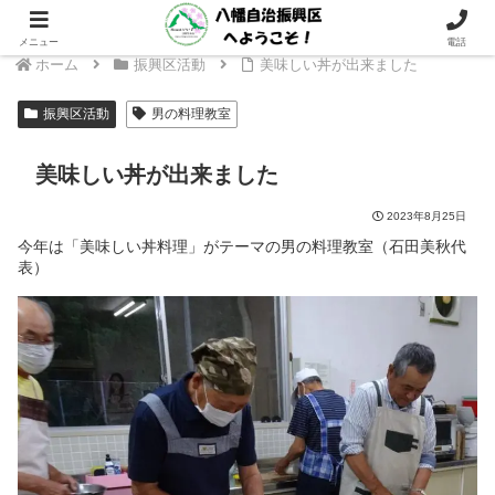
～ 支えあい つながり 次の世代へつなぐ 八幡地域に ～
メニュー
電話
ホーム
振興区活動
美味しい丼が出来ました
振興区活動
男の料理教室
美味しい丼が出来ました
2023年8月25日
今年は「美味しい丼料理」がテーマの男の料理教室（石田美秋代
表）