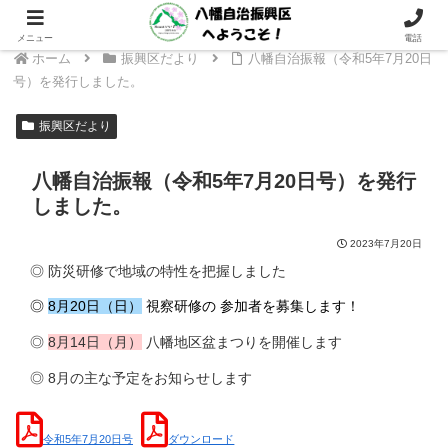
～ 支えあい つながり 次の世代へつなぐ 八幡地域に ～
メニュー
電話
ホーム
振興区だより
八幡自治振報（令和5年7月20日
号）を発行しました。
振興区だより
八幡自治振報（令和5年7月20日号）を発行
しました。
2023年7月20日
◎ 防災研修で地域の特性を把握しました
◎
8月20日（日）
視察研修の 参加者を募集します！
◎
8月14日（月）
八幡地区盆まつりを開催します
◎ 8月の主な予定をお知らせします
令和5年7月20日号
ダウンロード